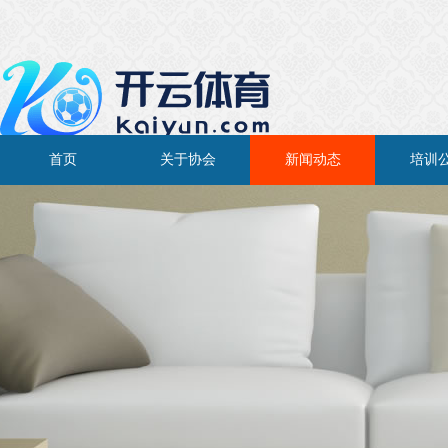
首页
关于协会
新闻动态
培训