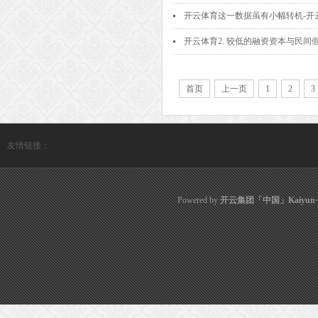
登录入口
开云体育这一数据虽有小幅转机-开云集
开云体育2. 较低的融资资本与民间假
登录入口
首页
上一页
1
2
3
友情链接：
Powered by
开云集团「中国」Kaiyun