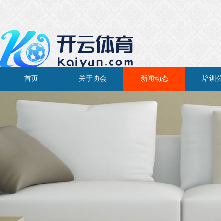
首页
关于协会
新闻动态
培训