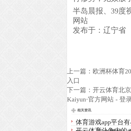
半岛晨报、39度
网站
发布于：辽宁省
上一篇：
欧洲杯体育20
入口
下一篇：
开云体育北京
Kaiyun·官方网站 - 
相关资讯
体育游戏app平台
开云体育斗争中的一切