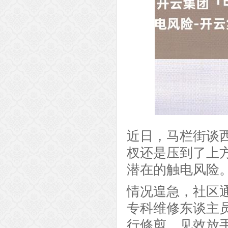
近日，马栏街谈
杈还是压到了上
潜在的触电风险
情况遑急，社区
专科维修东谈主
行修剪，见效放