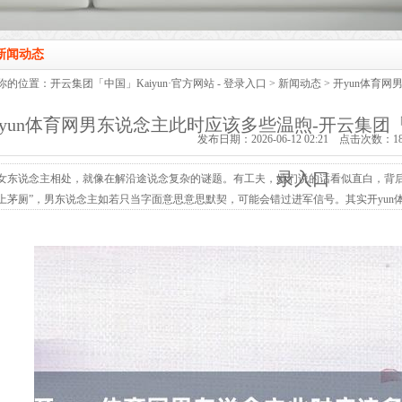
新闻动态
你的位置：
开云集团「中国」Kaiyun·官方网站 - 登录入口
>
新闻动态
> 开yun体育
yun体育网男东说念主此时应该多些温煦-开云集团「中国
发布日期：2026-06-12 02:21 点击次数：1
录入口
女东说念主相处，就像在解沿途说念复杂的谜题。有工夫，她们说的话看似直白，背后
上茅厕”，男东说念主如若只当字面意思意思默契，可能会错过进军信号。其实开yun
商幸免无语，更好地把抓相处节律。 健康习尚与突发景况，激勉真确生理诉求 好多
持肌肤水润，她们会定时定量喝水。当摄入水分达到一定量时，体魄当然会产生排尿需
应。比如有些女...