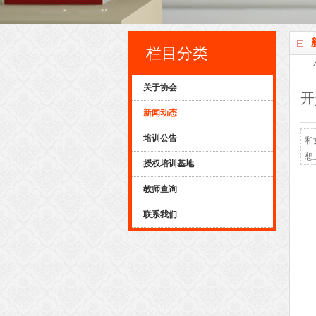
栏目分类
关于协会
开
新闻动态
培训公告
和
想
授权培训基地
智
教师查询
保
响
联系我们