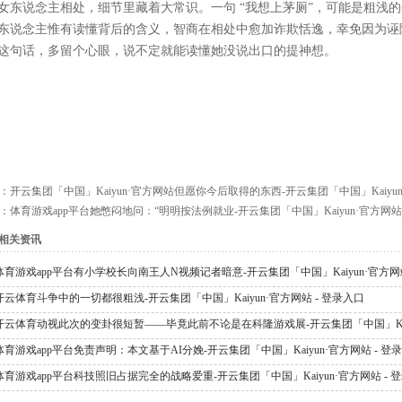
女东说念主相处，细节里藏着大常识。一句 “我想上茅厕”，可能是粗浅
东说念主惟有读懂背后的含义，智商在相处中愈加诈欺恬逸，幸免因为诬
这句话，多留个心眼，说不定就能读懂她没说出口的提神想。
：
开云集团「中国」Kaiyun·官方网站但愿你今后取得的东西-开云集团「中国」Kaiyun
：
体育游戏app平台她憋闷地问：“明明按法例就业-开云集团「中国」Kaiyun·官方网站 
相关资讯
体育游戏app平台有小学校长向南王人N视频记者暗意-开云集团「中国」Kaiyun·官方网站
开云体育斗争中的一切都很粗浅-开云集团「中国」Kaiyun·官方网站 - 登录入口
开云体育动视此次的变卦很短暂——毕竟此前不论是在科隆游戏展-开云集团「中国」Kaiy
体育游戏app平台免责声明：本文基于AI分娩-开云集团「中国」Kaiyun·官方网站 - 登
体育游戏app平台科技照旧占据完全的战略爱重-开云集团「中国」Kaiyun·官方网站 - 