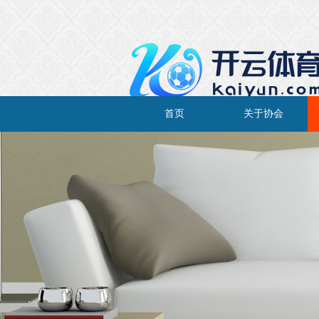
首页
关于协会