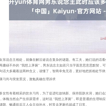
女东说念主相处，就像在解沿途说念复杂的谜题。有工夫，她们说的话看
再庸碌不外的 “我想上茅厕”，男东说念主如若只当字面意思意思默契，可
句话大多藏着这两种含义，读懂了，智商幸免无语，更好地把抓相处节律
康习尚与突发景况，激勉真确生理诉求
多女性有着精采的饮水习尚，为了促进吐故纳新、保持肌肤水润，她们会
，体魄当然会产生排尿需求，这时说 “我想上茅厕”，即是普通的生理响应。
缝隙、畅通前后王人会主动补水，时常去茅厕也就成了日常。