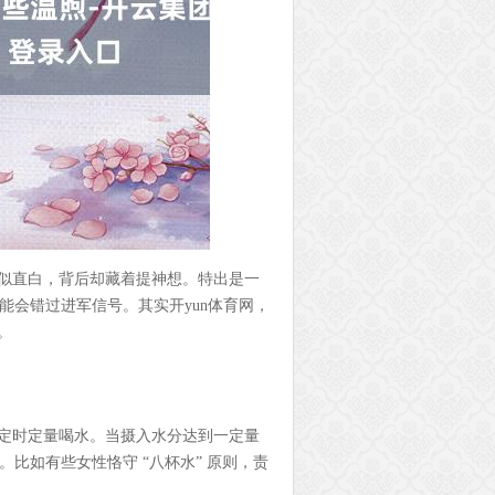
似直白，背后却藏着提神想。特出是一
能会错过进军信号。其实开yun体育网，
。
定时定量喝水。当摄入水分达到一定量
比如有些女性恪守 “八杯水” 原则，责