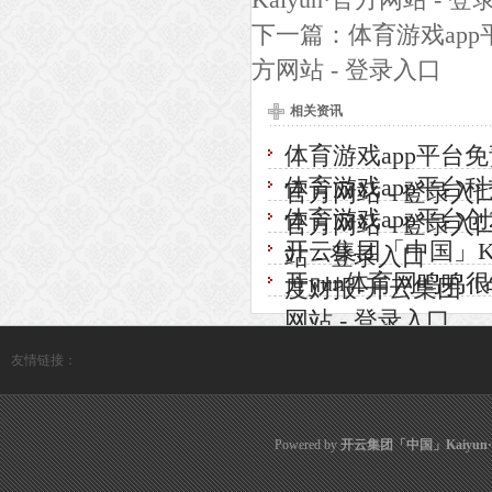
下一篇：
体育游戏app
方网站 - 登录入口
相关资讯
体育游戏app平台免
体育游戏app平台科
官方网站 - 登录入
体育游戏app平台创
官方网站 - 登录入
开云集团「中国」Ka
站 - 登录入口
开yun体育网鸣鸣很忙
度财报-开云集团「中
网站 - 登录入口
友情链接：
Powered by
开云集团「中国」Kaiyun