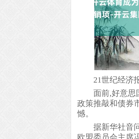
21世纪经济报
面前,好意思国
政策推敲和债券
憾。
据新华社音问，
欧盟委员会主席