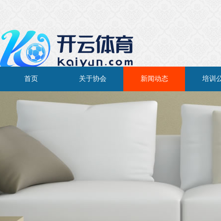
首页
关于协会
新闻动态
培训