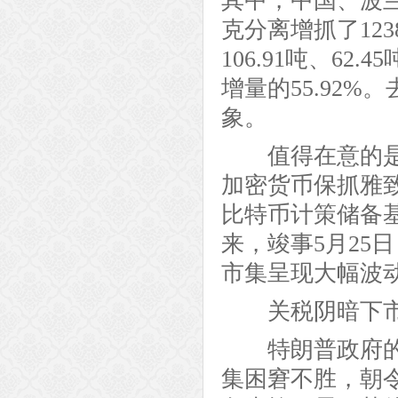
其中，中国、波
克分离增抓了1238.
106.91吨、62.
增量的55.92
象。
值得在意的是，
加密货币保抓雅
比特币计策储备
来，竣事5月25
市集呈现大幅波
关税阴暗下市
特朗普政府的对
集困窘不胜，朝